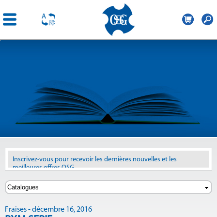
OSG
France
Aller au
contenu
principal
Inscrivez-vous pour recevoir les dernières nouvelles et les
meilleures offres OSG
Revoir les anciennes newsletters
ici
Fraises - décembre 16, 2016