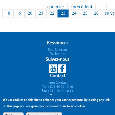
Pages
« premier
‹ précédent
…
18
19
20
21
22
23
24
25
26
suiva
Ressources
Tool Selector
Webshop
Suivez-nous
Contact
Page Contact
Tel +33 1 49 90 10 10
Fax +33 1 49 90 10 15
Support
We use cookies on this site to enhance your user experience.
By clicking any link
Parc Icade - Paris Nord II - Immeuble RIMBAUD
on this page you are giving your consent for us to set cookies.
22 avenue des Nations
CS 66191 - 93420 Villepinte