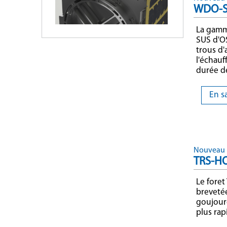
WDO-S
La gamm
SUS d'OS
trous d'
l'échauf
durée de
En s
Nouveau 
TRS-H
Le foret
breveté
goujoure
plus rap