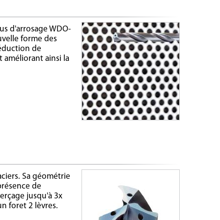
ous d'arrosage WDO-
uvelle forme des
réduction de
 améliorant ainsi la
.
aciers. Sa géométrie
présence de
perçage jusqu'à 3x
n foret 2 lèvres.