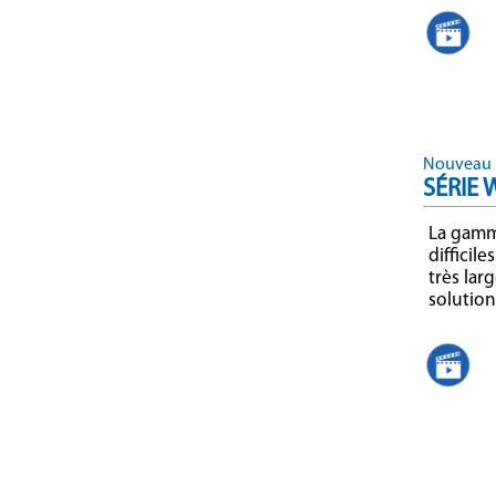
Nouveau 
SÉRIE 
La gamme
difficil
très lar
solution