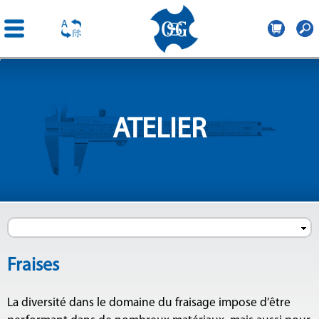
OSG
France
Aller au
contenu
principal
ATELIER
Fraises
La diversité dans le domaine du fraisage impose d’être